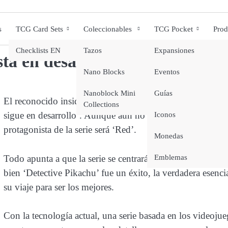
s
TCG Card Sets
Coleccionables
TCG Pocket
Prod
Checklists EN
Tazos
Expansiones
sta en desarrollo y Red será el 
Nano Blocks
Eventos
Nanoblock Mini
Guías
El reconocido insider DanielRPK, ha encendido las alarm
Collections
sigue en desarrollo’. Aunque aún no hay detalles sobre la 
Base de datos TCGP
Iconos
protagonista de la serie será ‘Red’.
Monedas
Emblemas
Todo apunta a que la serie se centrará en revivir las avent
bien ‘Detective Pikachu’ fue un éxito, la verdadera esenci
su viaje para ser los mejores.
Con la tecnología actual, una serie basada en los videojue