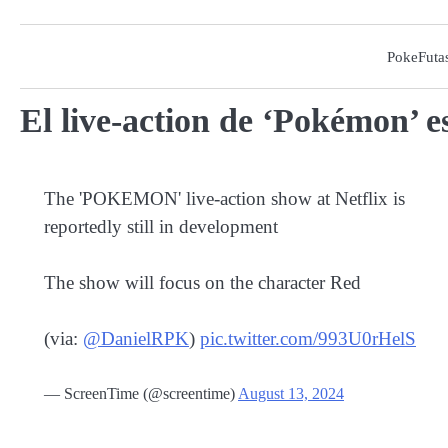
Skip
to
PokeFuta
content
El live-action de ‘Pokémon’ e
The 'POKEMON' live-action show at Netflix is
reportedly still in development
The show will focus on the character Red
(via:
@DanielRPK
)
pic.twitter.com/993U0rHelS
— ScreenTime (@screentime)
August 13, 2024