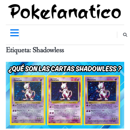
Skip
to
content
Etiqueta:
Shadowless