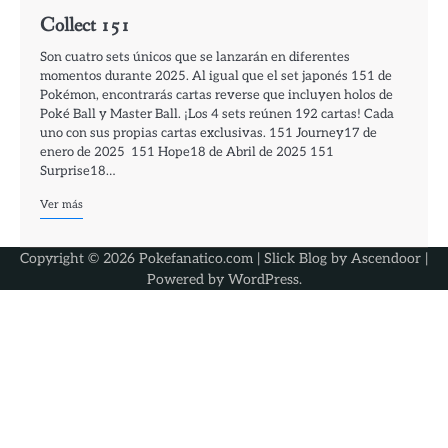
Collect 151
Son cuatro sets únicos que se lanzarán en diferentes
momentos durante 2025. Al igual que el set japonés 151 de
Pokémon, encontrarás cartas reverse que incluyen holos de
Poké Ball y Master Ball. ¡Los 4 sets reúnen 192 cartas! Cada
uno con sus propias cartas exclusivas. 151 Journey17 de
enero de 2025 151 Hope18 de Abril de 2025 151
Surprise18…
Ver más
Copyright © 2026 Pokefanatico.com | Slick Blog by
Ascendoor
|
Powered by
WordPress
.