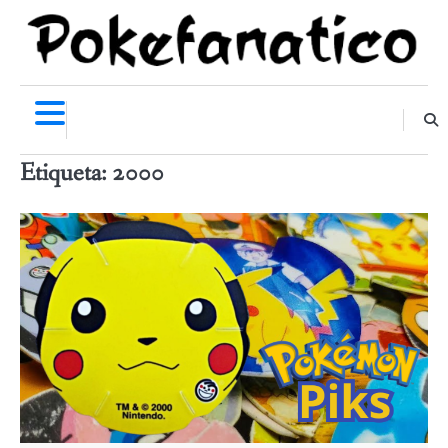
Skip
to
content
Etiqueta:
2000